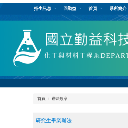
跳
招生訊息
回勤益
首頁
系所簡介
到
主
要
內
容
區
首頁
辦法規章
研究生畢業辦法